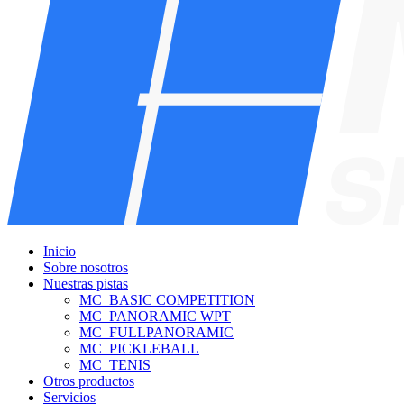
Inicio
Sobre nosotros
Nuestras pistas
MC_BASIC COMPETITION
MC_PANORAMIC WPT
MC_FULLPANORAMIC
MC_PICKLEBALL
MC_TENIS
Otros productos
Servicios