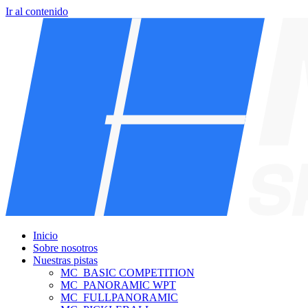
Ir al contenido
Inicio
Sobre nosotros
Nuestras pistas
MC_BASIC COMPETITION
MC_PANORAMIC WPT
MC_FULLPANORAMIC