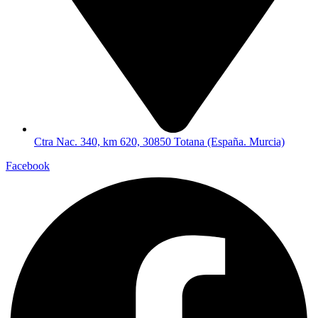
Ctra Nac. 340, km 620, 30850 Totana (España. Murcia)
Facebook